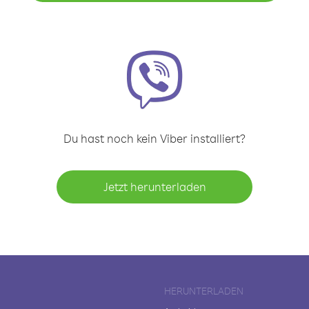
Du hast noch kein Viber installiert?
Jetzt herunterladen
HERUNTERLADEN