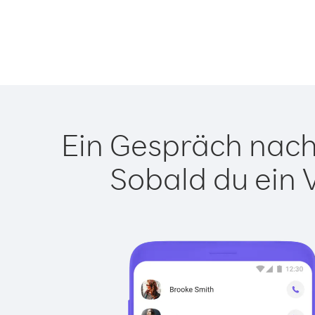
Ein Gespräch nach 
Sobald du ein 