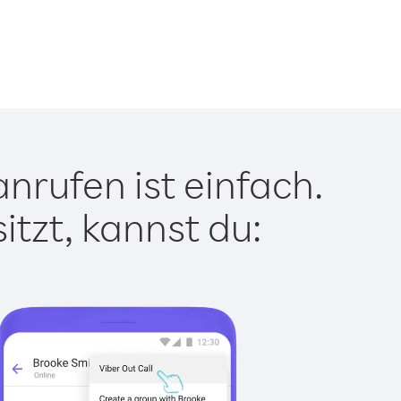
nrufen ist einfach.
tzt, kannst du: