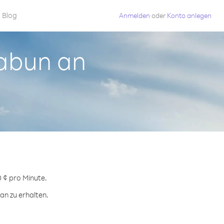
Blog
Anmelden
oder
Konto anlegen
Gabun an
0 ¢ pro Minute.
an zu erhalten.