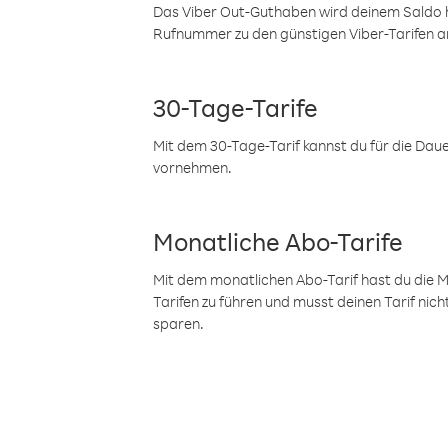
Das Viber Out-Guthaben wird deinem Saldo h
Rufnummer zu den günstigen Viber-Tarifen a
30-Tage-Tarife
Mit dem 30-Tage-Tarif kannst du für die Dau
vornehmen.
Monatliche Abo-Tarife
Mit dem monatlichen Abo-Tarif hast du die M
Tarifen zu führen und musst deinen Tarif nic
sparen.