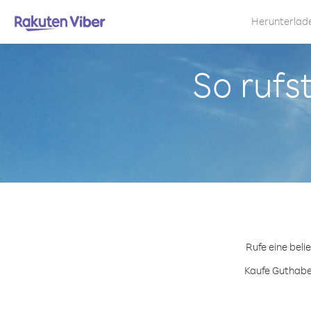
Herunterlad
So rufs
Rufe eine beli
Kaufe Guthaben