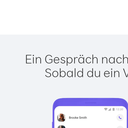
Ein Gespräch nach 
Sobald du ein 