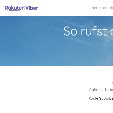
Herunterlad
So rufst
Rufe eine beli
Kaufe Guthaben