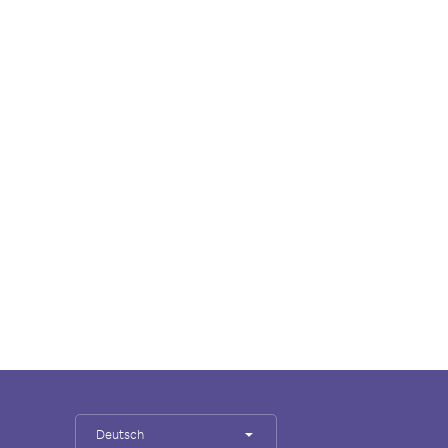
Deutsch