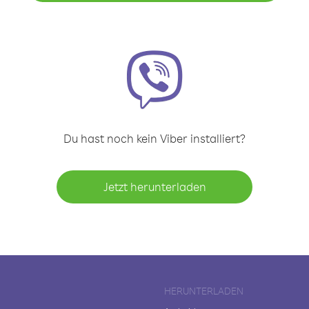
Du hast noch kein Viber installiert?
Jetzt herunterladen
HERUNTERLADEN