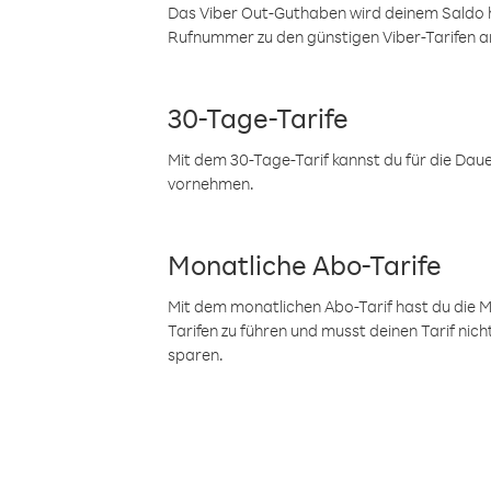
Das Viber Out-Guthaben wird deinem Saldo h
Rufnummer zu den günstigen Viber-Tarifen a
30-Tage-Tarife
Mit dem 30-Tage-Tarif kannst du für die Dau
vornehmen.
Monatliche Abo-Tarife
Mit dem monatlichen Abo-Tarif hast du die M
Tarifen zu führen und musst deinen Tarif nic
sparen.