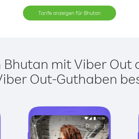
Tarife anzeigen für Bhutan
Bhutan mit Viber Out a
Viber Out-Guthaben besi