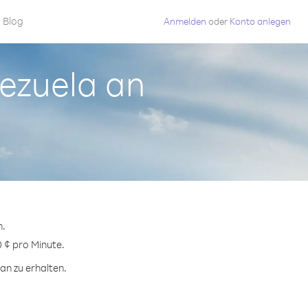
Blog
Anmelden
oder
Konto anlegen
nezuela an
n.
0 ¢ pro Minute.
an zu erhalten.