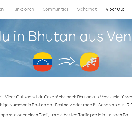
en
Funktionen
Communities
Sicherheit
Viber Out
du in Bhutan aus Ve
it Viber Out kannst du Gespräche nach Bhutan aus Venezuela führe
ebige Nummer in Bhutan an - Festnetz oder mobil! - Schon ab nur 15.
pakete oder einen Tarif, um die besten Tarife pro Minute nach Bhut