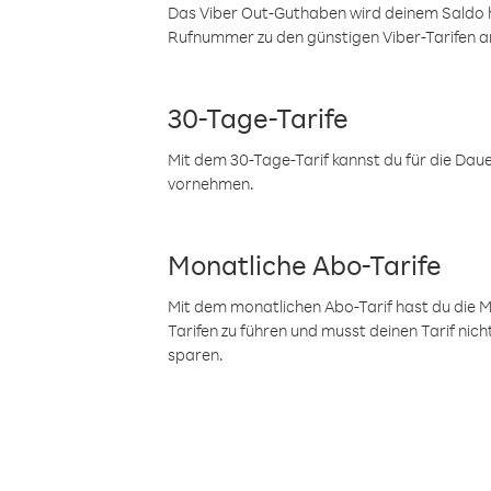
Das Viber Out-Guthaben wird deinem Saldo h
Rufnummer zu den günstigen Viber-Tarifen a
30-Tage-Tarife
Mit dem 30-Tage-Tarif kannst du für die Dau
vornehmen.
Monatliche Abo-Tarife
Mit dem monatlichen Abo-Tarif hast du die M
Tarifen zu führen und musst deinen Tarif nic
sparen.