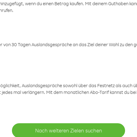
inzugefügt, wenn du einen Betrag kaufen. Mit deinem Guthaben kanns
nrufen.
er von 30 Tagen Auslandsgespräche an das Ziel deiner Wahl zu den g
öglichkeit, Auslandsgespräche sowohl über das Festnetz als auch ü
ht jedes mal verlängern. Mit dem monatlichen Abo-Tarif kannst du bei
Nach weiteren Zielen suchen