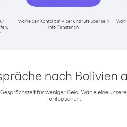
ur
Wähle den Kontakt in Viber und rufe über sein
Wähle
fen,
Info-Fenster an
r
spräche nach Bolivien
 Gesprächszeit für weniger Geld. Wähle eine unserer
Tarifoptionen: