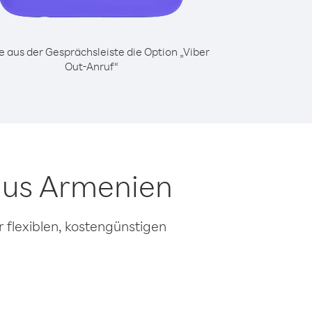
 aus der Gesprächsleiste die Option „Viber
Out-Anruf“
 aus Armenien
 flexiblen, kostengünstigen