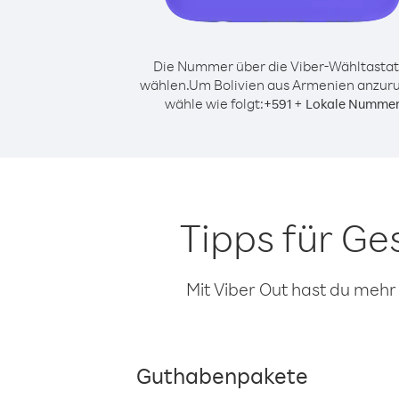
Die Nummer über die Viber-Wähltastat
wählen.
Um Bolivien aus Armenien anzuru
wähle wie folgt:
+
+
591
Lokale Numme
Tipps für Ge
Mit Viber Out hast du mehr
Guthabenpakete