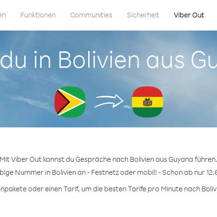
en
Funktionen
Communities
Sicherheit
Viber Out
 du in Bolivien aus 
Mit Viber Out kannst du Gespräche nach Bolivien aus Guyana führen
ebige Nummer in Bolivien an - Festnetz oder mobil! - Schon ab nur 12.
pakete oder einen Tarif, um die besten Tarife pro Minute nach Bolivi