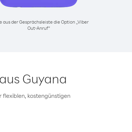
 aus der Gesprächsleiste die Option „Viber
Out-Anruf“
n aus Guyana
 flexiblen, kostengünstigen