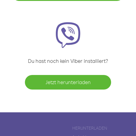
Du hast noch kein Viber installiert?
Jetzt herunterladen
HERUNTERLADEN