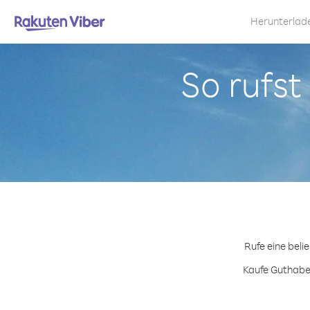
Herunterlad
So rufst
Rufe eine beli
Kaufe Guthaben