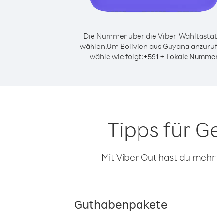
Die Nummer über die Viber-Wähltastat
wählen.
Um Bolivien aus Guyana anzuruf
wähle wie folgt:
+
+
591
Lokale Numme
Tipps für G
Mit Viber Out hast du mehr
Guthabenpakete