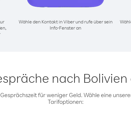
ur
Wähle den Kontakt in Viber und rufe über sein
Wähle
en,
Info-Fenster an
r
espräche nach Bolivie
 Gesprächszeit für weniger Geld. Wähle eine unserer
Tarifoptionen: