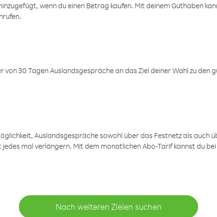
inzugefügt, wenn du einen Betrag kaufen. Mit deinem Guthaben kanns
nrufen.
er von 30 Tagen Auslandsgespräche an das Ziel deiner Wahl zu den g
öglichkeit, Auslandsgespräche sowohl über das Festnetz als auch ü
ht jedes mal verlängern. Mit dem monatlichen Abo-Tarif kannst du bei
Nach weiteren Zielen suchen