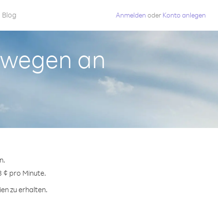
Blog
Anmelden
oder
Konto anlegen
orwegen an
n.
8 ¢ pro Minute.
en zu erhalten.