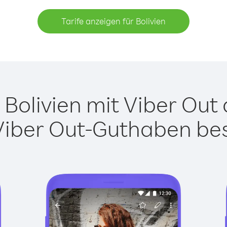
Tarife anzeigen für Bolivien
Bolivien mit Viber Out a
Viber Out-Guthaben besi