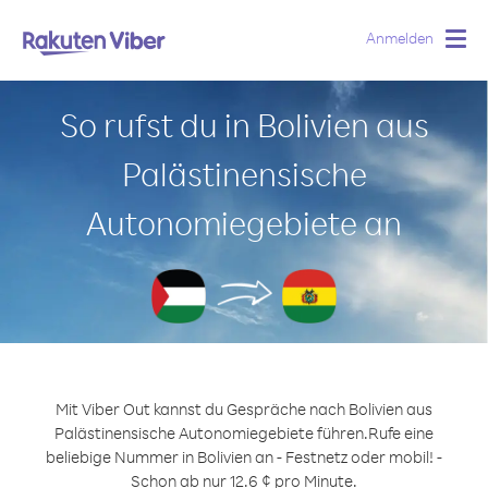
Anmelden
Togg
navig
So rufst du in Bolivien aus
Palästinensische
Autonomiegebiete an
Mit Viber Out kannst du Gespräche nach Bolivien aus
Palästinensische Autonomiegebiete führen.
Rufe eine
beliebige Nummer in Bolivien an - Festnetz oder mobil! -
Schon ab nur 12.6 ¢ pro Minute.