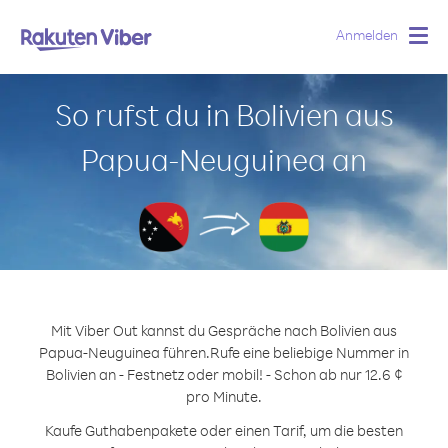
Anmelden
Togg
navig
So rufst du in Bolivien aus
Papua-Neuguinea an
Mit Viber Out kannst du Gespräche nach Bolivien aus
Papua-Neuguinea führen.
Rufe eine beliebige Nummer in
Bolivien an - Festnetz oder mobil! - Schon ab nur 12.6 ¢
pro Minute.
Kaufe Guthabenpakete oder einen Tarif, um die besten