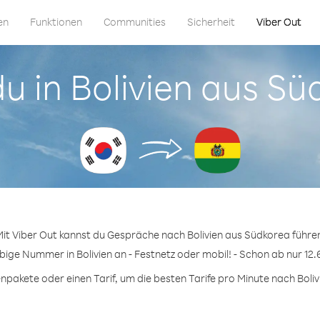
en
Funktionen
Communities
Sicherheit
Viber Out
du in Bolivien aus S
it Viber Out kannst du Gespräche nach Bolivien aus Südkorea führe
ebige Nummer in Bolivien an - Festnetz oder mobil! - Schon ab nur 12.
pakete oder einen Tarif, um die besten Tarife pro Minute nach Bolivi