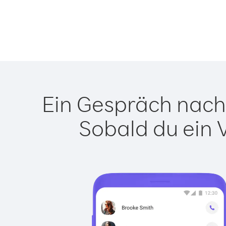
Ein Gespräch nach 
Sobald du ein 