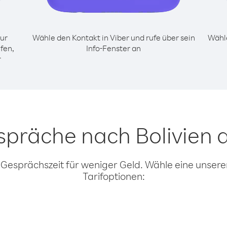
ur
Wähle den Kontakt in Viber und rufe über sein
Wähle
fen,
Info-Fenster an
r
spräche nach Bolivien
 Gesprächszeit für weniger Geld. Wähle eine unserer
Tarifoptionen: