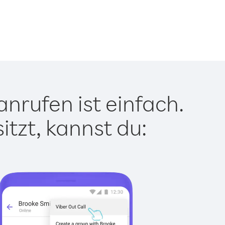
nrufen ist einfach.
tzt, kannst du: