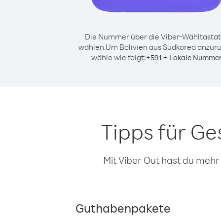
Die Nummer über die Viber-Wähltastat
wählen.
Um Bolivien aus Südkorea anzuru
wähle wie folgt:
+
+
591
Lokale Numme
Tipps für Ge
Mit Viber Out hast du mehr
Guthabenpakete