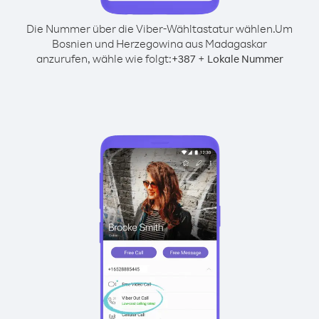
Die Nummer über die Viber-Wähltastatur wählen.
Um
Bosnien und Herzegowina aus Madagaskar
anzurufen, wähle wie folgt:
+
+
387
Lokale Nummer