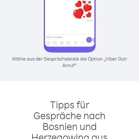
Wähle aus der Gesprächsleiste die Option „Viber Out-
Anruf“
Tipps für
Gespräche nach
Bosnien und
Herzegowina aus