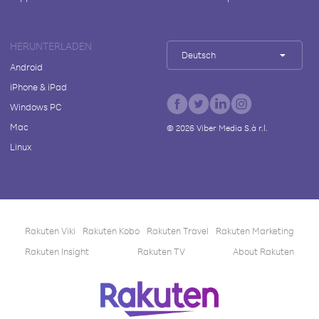
HERUNTERLADEN
Deutsch
Android
iPhone & iPad
Windows PC
Mac
©
2026
Viber Media S.à r.l.
Linux
Rakuten Viki
Rakuten Kobo
Rakuten Travel
Rakuten Marketing
Rakuten Insight
Rakuten TV
About Rakuten