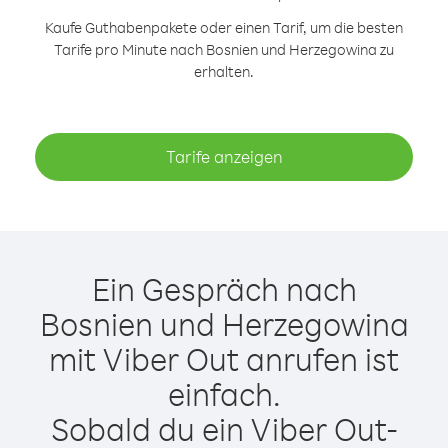
Kaufe Guthabenpakete oder einen Tarif, um die besten
Tarife pro Minute nach Bosnien und Herzegowina zu
erhalten.
Tarife anzeigen
Ein Gespräch nach
Bosnien und Herzegowina
mit Viber Out anrufen ist
einfach.
Sobald du ein Viber Out-