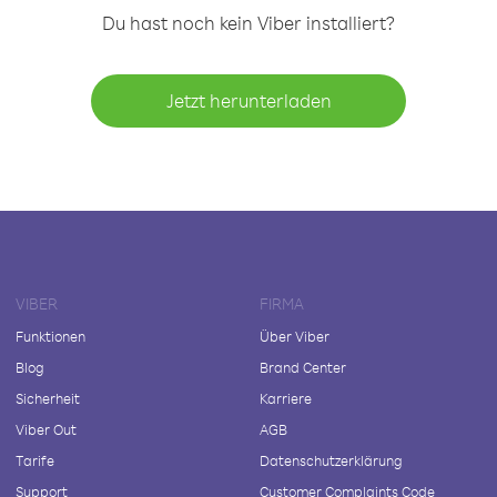
Du hast noch kein Viber installiert?
Jetzt herunterladen
VIBER
FIRMA
Funktionen
Über Viber
Blog
Brand Center
Sicherheit
Karriere
Viber Out
AGB
Tarife
Datenschutzerklärung
Support
Customer Complaints Code