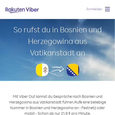
Anmelden
Togg
navig
So rufst du in Bosnien und
Herzegowina aus
Vatikanstadt an
Mit Viber Out kannst du Gespräche nach Bosnien und
Herzegowina aus Vatikanstadt führen.
Rufe eine beliebige
Nummer in Bosnien und Herzegowina an - Festnetz oder
mobil! - Schon ab nur 21.9 ¢ pro Minute.