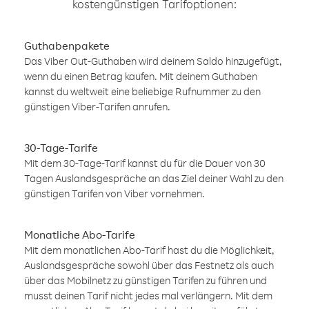
kostengünstigen Tarifoptionen:
Guthabenpakete
Das Viber Out-Guthaben wird deinem Saldo hinzugefügt,
wenn du einen Betrag kaufen. Mit deinem Guthaben
kannst du weltweit eine beliebige Rufnummer zu den
günstigen Viber-Tarifen anrufen.
30-Tage-Tarife
Mit dem 30-Tage-Tarif kannst du für die Dauer von 30
Tagen Auslandsgespräche an das Ziel deiner Wahl zu den
günstigen Tarifen von Viber vornehmen.
Monatliche Abo-Tarife
Mit dem monatlichen Abo-Tarif hast du die Möglichkeit,
Auslandsgespräche sowohl über das Festnetz als auch
über das Mobilnetz zu günstigen Tarifen zu führen und
musst deinen Tarif nicht jedes mal verlängern. Mit dem