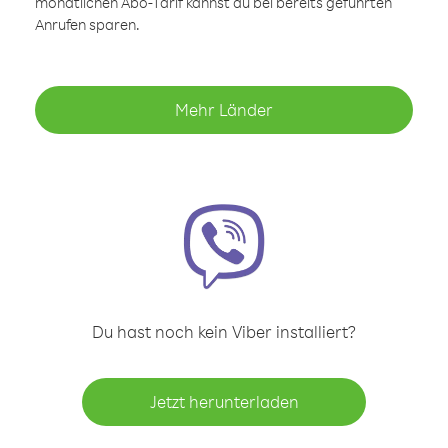
monatlichen Abo-Tarif kannst du bei bereits geführten
Anrufen sparen.
Mehr Länder
Du hast noch kein Viber installiert?
Jetzt herunterladen