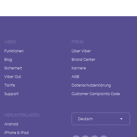
VIBER
FIRMA
Funktionen
Über Viber
Blog
Brand Center
Sicherheit
Karriere
Viber Out
AGB
Tarife
Datenschutzerklärung
Support
Customer Complaints Code
HERUNTERLADEN
Deutsch
Android
iPhone & iPad