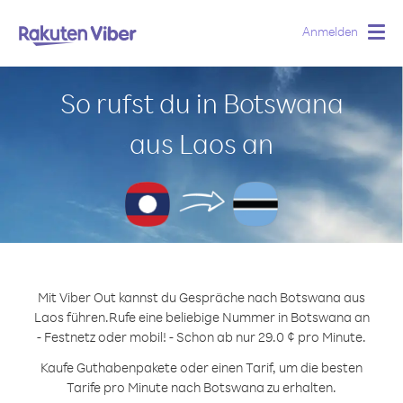
Anmelden
Togg
navig
So rufst du in Botswana
aus Laos an
Mit Viber Out kannst du Gespräche nach Botswana aus
Laos führen.
Rufe eine beliebige Nummer in Botswana an
- Festnetz oder mobil! - Schon ab nur 29.0 ¢ pro Minute.
Kaufe Guthabenpakete oder einen Tarif, um die besten
Tarife pro Minute nach Botswana zu erhalten.