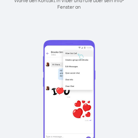
Wähle den Kontakt in Viber und rufe über sein Info-
Fenster an