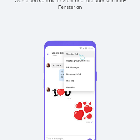
Wähle den Kontakt in Viber und rufe über sein Info-
Fenster an