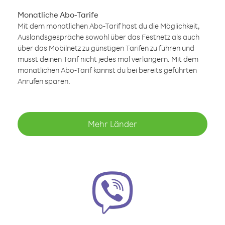
Monatliche Abo-Tarife
Mit dem monatlichen Abo-Tarif hast du die Möglichkeit,
Auslandsgespräche sowohl über das Festnetz als auch
über das Mobilnetz zu günstigen Tarifen zu führen und
musst deinen Tarif nicht jedes mal verlängern. Mit dem
monatlichen Abo-Tarif kannst du bei bereits geführten
Anrufen sparen.
Mehr Länder