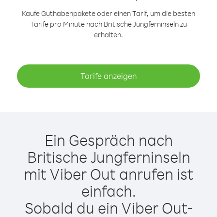
Kaufe Guthabenpakete oder einen Tarif, um die besten
Tarife pro Minute nach Britische Jungferninseln zu
erhalten.
Tarife anzeigen
Ein Gespräch nach
Britische Jungferninseln
mit Viber Out anrufen ist
einfach.
Sobald du ein Viber Out-