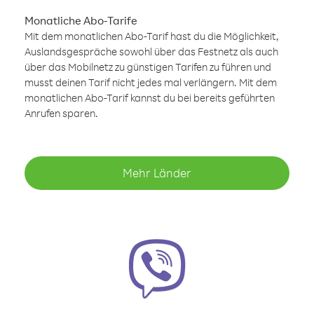
Monatliche Abo-Tarife
Mit dem monatlichen Abo-Tarif hast du die Möglichkeit,
Auslandsgespräche sowohl über das Festnetz als auch
über das Mobilnetz zu günstigen Tarifen zu führen und
musst deinen Tarif nicht jedes mal verlängern. Mit dem
monatlichen Abo-Tarif kannst du bei bereits geführten
Anrufen sparen.
Mehr Länder