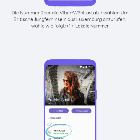
Die Nummer über die Viber-Wähltastatur wählen.
Um
Britische Jungferninseln aus Luxemburg anzurufen,
wähle wie folgt:
+
+
1
Lokale Nummer