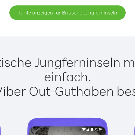
Tarife anzeigen für Britische Jungferninseln
ische Jungferninseln mi
einfach.
Viber Out-Guthaben besi