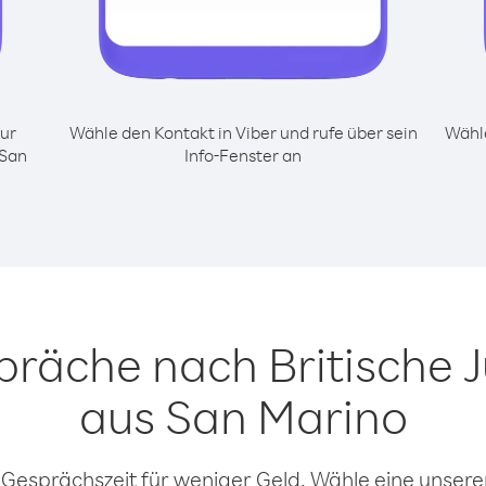
ur
Wähle den Kontakt in Viber und rufe über sein
Wähle
 San
Info-Fenster an
präche nach Britische 
aus San Marino
 Gesprächszeit für weniger Geld. Wähle eine unserer