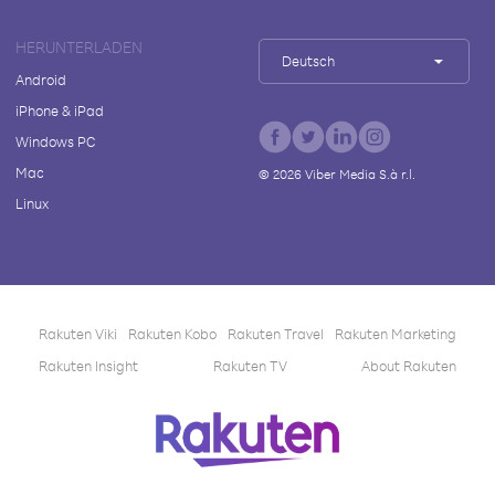
HERUNTERLADEN
Deutsch
Android
iPhone & iPad
Windows PC
Mac
©
2026
Viber Media S.à r.l.
Linux
Rakuten Viki
Rakuten Kobo
Rakuten Travel
Rakuten Marketing
Rakuten Insight
Rakuten TV
About Rakuten