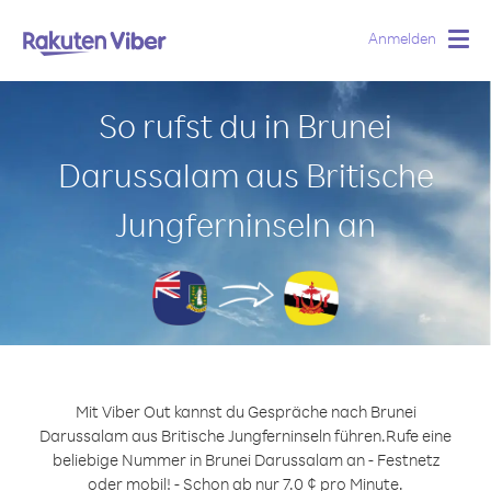
Anmelden
Togg
navig
So rufst du in Brunei
Darussalam aus Britische
Jungferninseln an
Mit Viber Out kannst du Gespräche nach Brunei
Darussalam aus Britische Jungferninseln führen.
Rufe eine
beliebige Nummer in Brunei Darussalam an - Festnetz
oder mobil! - Schon ab nur 7.0 ¢ pro Minute.