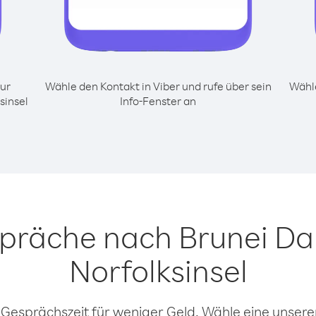
ur
Wähle den Kontakt in Viber und rufe über sein
Wähle
sinsel
Info-Fenster an
spräche nach Brunei D
Norfolksinsel
 Gesprächszeit für weniger Geld. Wähle eine unserer