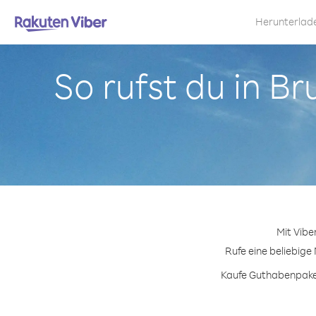
Herunterlad
So rufst du in B
Mit Vibe
Rufe eine beliebige
Kaufe Guthabenpaket