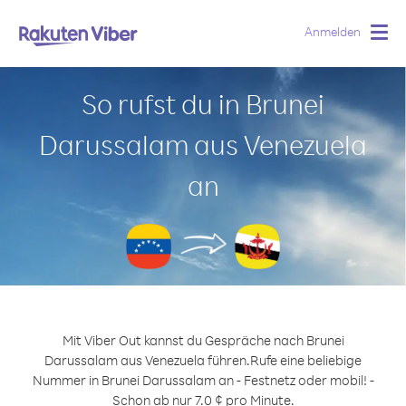
Anmelden
Togg
navig
So rufst du in Brunei
Darussalam aus Venezuela
an
Mit Viber Out kannst du Gespräche nach Brunei
Darussalam aus Venezuela führen.
Rufe eine beliebige
Nummer in Brunei Darussalam an - Festnetz oder mobil! -
Schon ab nur 7.0 ¢ pro Minute.