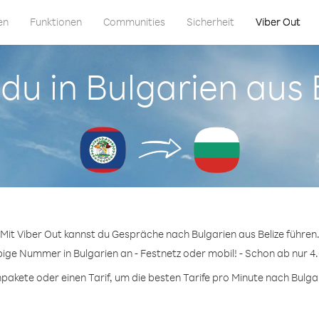
en
Funktionen
Communities
Sicherheit
Viber Out
 du in Bulgarien aus 
Mit Viber Out kannst du Gespräche nach Bulgarien aus Belize führen
bige Nummer in Bulgarien an - Festnetz oder mobil! - Schon ab nur 4
akete oder einen Tarif, um die besten Tarife pro Minute nach Bulgar