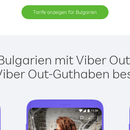
Tarife anzeigen für Bulgarien
ulgarien mit Viber Out 
Viber Out-Guthaben besi