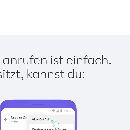
anrufen ist einfach.
tzt, kannst du: