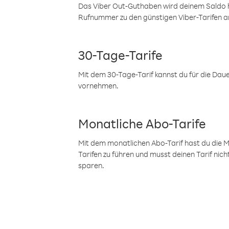
Das Viber Out-Guthaben wird deinem Saldo h
Rufnummer zu den günstigen Viber-Tarifen a
30-Tage-Tarife
Mit dem 30-Tage-Tarif kannst du für die Dau
vornehmen.
Monatliche Abo-Tarife
Mit dem monatlichen Abo-Tarif hast du die M
Tarifen zu führen und musst deinen Tarif nic
sparen.