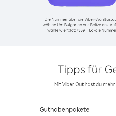
Die Nummer über die Viber-Wähltastat
wählen.
Um Bulgarien aus Belize anzuruf
wähle wie folgt:
+
+
359
Lokale Numme
Tipps für G
Mit Viber Out hast du mehr
Guthabenpakete