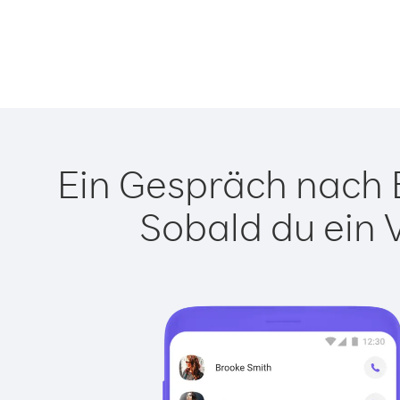
Ein Gespräch nach B
Sobald du ein 