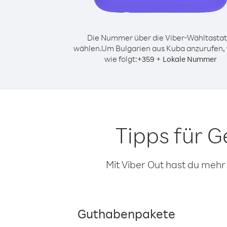
Die Nummer über die Viber-Wähltastat
wählen.
Um Bulgarien aus Kuba anzurufen,
wie folgt:
+
+
359
Lokale Nummer
Tipps für 
Mit Viber Out hast du mehr
Guthabenpakete