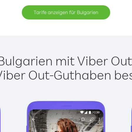
Tarife anzeigen für Bulgarien
ulgarien mit Viber Out 
Viber Out-Guthaben besi