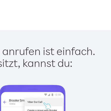
anrufen ist einfach.
tzt, kannst du: