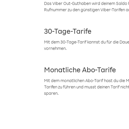
Das Viber Out-Guthaben wird deinem Saldo h
Rufnummer zu den günstigen Viber-Tarifen a
30-Tage-Tarife
Mit dem 30-Tage-Tarif kannst du für die Dau
vornehmen.
Monatliche Abo-Tarife
Mit dem monatlichen Abo-Tarif hast du die M
Tarifen zu führen und musst deinen Tarif nic
sparen.