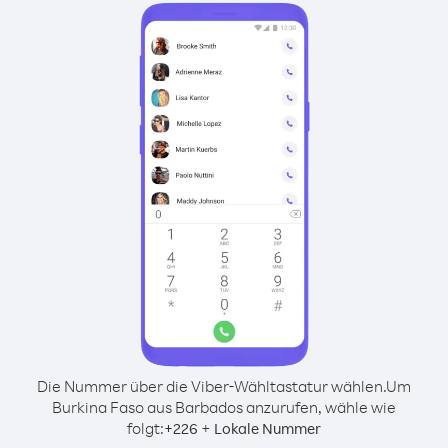
Die Nummer über die Viber-Wähltastatur wählen.
Um
Burkina Faso aus Barbados anzurufen, wähle wie
folgt:
+
+
226
Lokale Nummer