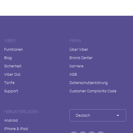
VIBER
FIRMA
Funktionen
Über Viber
Blog
Brand Center
Sicherheit
Karriere
Viber Out
AGB
Tarife
Datenschutzerklärung
Support
Customer Complaints Code
HERUNTERLADEN
Deutsch
Android
iPhone & iPad