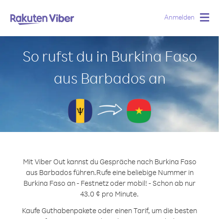
Anmelden
Togg
navig
So rufst du in Burkina Faso
aus Barbados an
Mit Viber Out kannst du Gespräche nach Burkina Faso
aus Barbados führen.
Rufe eine beliebige Nummer in
Burkina Faso an - Festnetz oder mobil! - Schon ab nur
43.0 ¢ pro Minute.
Kaufe Guthabenpakete oder einen Tarif, um die besten