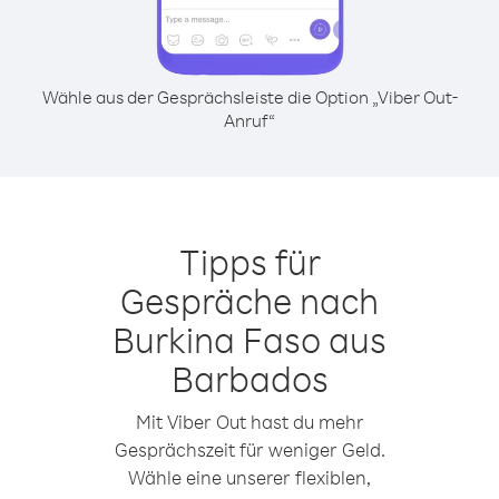
Wähle aus der Gesprächsleiste die Option „Viber Out-
Anruf“
Tipps für
Gespräche nach
Burkina Faso aus
Barbados
Mit Viber Out hast du mehr
Gesprächszeit für weniger Geld.
Wähle eine unserer flexiblen,