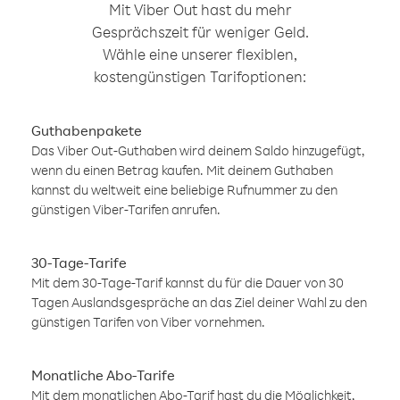
Mit Viber Out hast du mehr
Gesprächszeit für weniger Geld.
Wähle eine unserer flexiblen,
kostengünstigen Tarifoptionen:
Guthabenpakete
Das Viber Out-Guthaben wird deinem Saldo hinzugefügt,
wenn du einen Betrag kaufen. Mit deinem Guthaben
kannst du weltweit eine beliebige Rufnummer zu den
günstigen Viber-Tarifen anrufen.
30-Tage-Tarife
Mit dem 30-Tage-Tarif kannst du für die Dauer von 30
Tagen Auslandsgespräche an das Ziel deiner Wahl zu den
günstigen Tarifen von Viber vornehmen.
Monatliche Abo-Tarife
Mit dem monatlichen Abo-Tarif hast du die Möglichkeit,