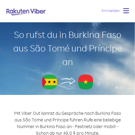
Anmelden
Togg
navig
So rufst du in Burkina Faso
aus São Tomé und Príncipe
an
Mit Viber Out kannst du Gespräche nach Burkina Faso
aus São Tomé und Príncipe führen.
Rufe eine beliebige
Nummer in Burkina Faso an - Festnetz oder mobil! -
Schon ab nur 43.0 ¢ pro Minute.