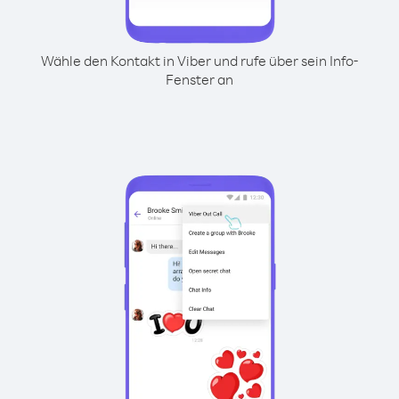
Wähle den Kontakt in Viber und rufe über sein Info-
Fenster an