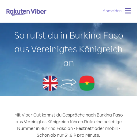
Anmelden
Togg
navig
So rufst du in Burkina Faso
aus Vereinigtes Königreich
an
Mit Viber Out kannst du Gespräche nach Burkina Faso
aus Vereinigtes Königreich führen.
Rufe eine beliebige
Nummer in Burkina Faso an - Festnetz oder mobil! -
Schon ab nur 51.6 ¢ pro Minute.