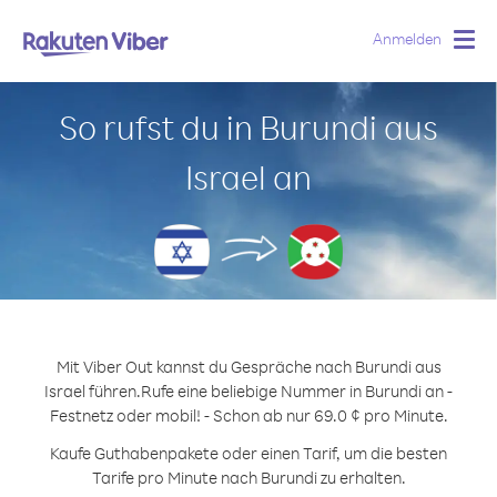
Anmelden
Togg
navig
So rufst du in Burundi aus
Israel an
Mit Viber Out kannst du Gespräche nach Burundi aus
Israel führen.
Rufe eine beliebige Nummer in Burundi an -
Festnetz oder mobil! - Schon ab nur 69.0 ¢ pro Minute.
Kaufe Guthabenpakete oder einen Tarif, um die besten
Tarife pro Minute nach Burundi zu erhalten.