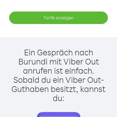
Tarife anzeigen
Ein Gespräch nach
Burundi mit Viber Out
anrufen ist einfach.
Sobald du ein Viber Out-
Guthaben besitzt, kannst
du: