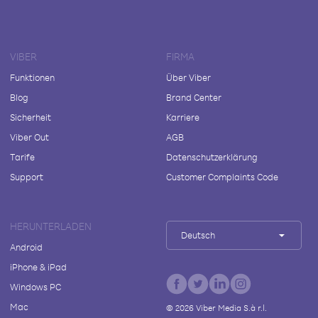
VIBER
FIRMA
Funktionen
Über Viber
Blog
Brand Center
Sicherheit
Karriere
Viber Out
AGB
Tarife
Datenschutzerklärung
Support
Customer Complaints Code
HERUNTERLADEN
Deutsch
Android
iPhone & iPad
Windows PC
Mac
©
2026
Viber Media S.à r.l.