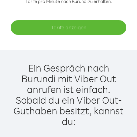
Tarife pro Minute nach Burundi zu erhalten.
Tarife anzeigen
Ein Gespräch nach
Burundi mit Viber Out
anrufen ist einfach.
Sobald du ein Viber Out-
Guthaben besitzt, kannst
du: