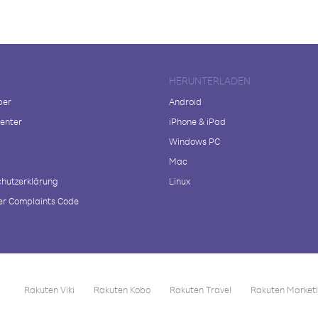
HERUNTERLADEN
ber
Android
enter
iPhone & iPad
Windows PC
Mac
hutzerklärung
Linux
r Complaints Code
Rakuten Viki
Rakuten Kobo
Rakuten Travel
Rakuten Market