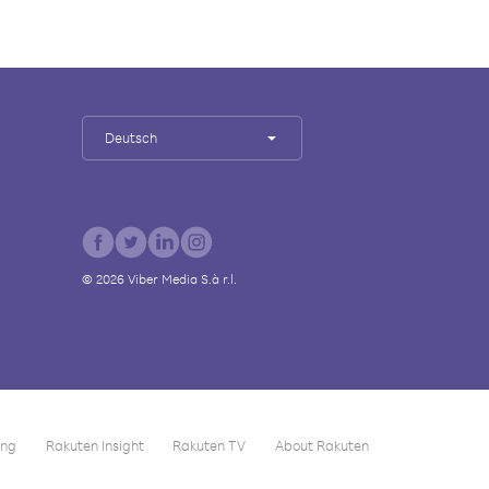
Deutsch
©
2026
Viber Media S.à r.l.
ing
Rakuten Insight
Rakuten TV
About Rakuten