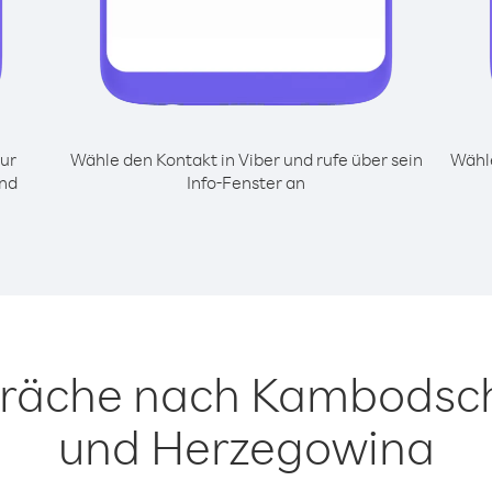
ur
Wähle den Kontakt in Viber und rufe über sein
Wähle
nd
Info-Fenster an
präche nach Kambodsc
und Herzegowina