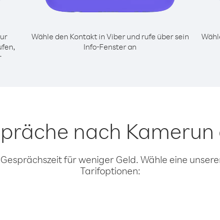
ur
Wähle den Kontakt in Viber und rufe über sein
Wähle
fen,
Info-Fenster an
r
espräche nach Kamerun 
 Gesprächszeit für weniger Geld. Wähle eine unserer
Tarifoptionen: