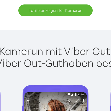
Tarife anzeigen für Kamerun
Kamerun mit Viber Out a
Viber Out-Guthaben besi