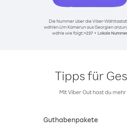
Die Nummer über die Viber-Wähltastat
wählen.
Um Kamerun aus Georgien anzuru
wähle wie folgt:
+
+
237
Lokale Numme
Tipps für G
Mit Viber Out hast du mehr
Guthabenpakete