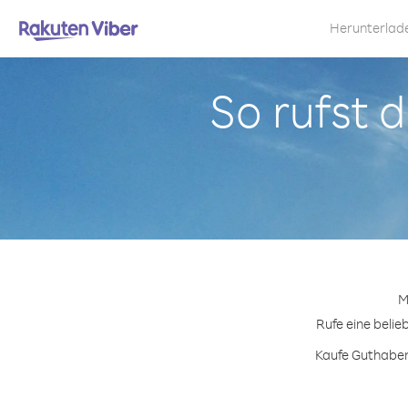
Herunterlad
So rufst 
M
Rufe eine belie
Kaufe Guthabenp