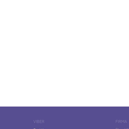
VIBER
FIRMA