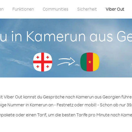
en
Funktionen
Communities
Sicherheit
Viber Out
du in Kamerun aus G
it Viber Out kannst du Gespräche nach Kamerun aus Georgien führe
bige Nummer in Kamerun an - Festnetz oder mobil! - Schon ab nur 39
akete oder einen Tarif, um die besten Tarife pro Minute nach Kame