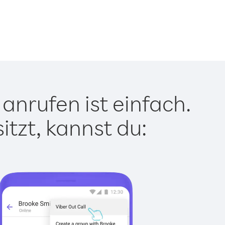
nrufen ist einfach.
tzt, kannst du: