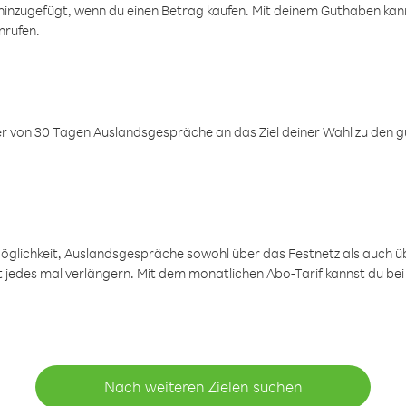
inzugefügt, wenn du einen Betrag kaufen. Mit deinem Guthaben kanns
nrufen.
er von 30 Tagen Auslandsgespräche an das Ziel deiner Wahl zu den g
öglichkeit, Auslandsgespräche sowohl über das Festnetz als auch ü
ht jedes mal verlängern. Mit dem monatlichen Abo-Tarif kannst du bei
Nach weiteren Zielen suchen