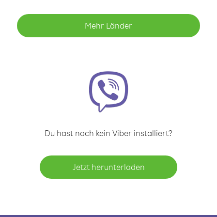
Mehr Länder
Du hast noch kein Viber installiert?
Jetzt herunterladen