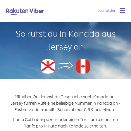
Anmelden
Togg
navig
So rufst du in Kanada aus
Jersey an
Mit Viber Out kannst du Gespräche nach Kanada aus
Jersey führen.
Rufe eine beliebige Nummer in Kanada an -
Festnetz oder mobil! - Schon ab nur 0.9 ¢ pro Minute.
Kaufe Guthabenpakete oder einen Tarif, um die besten
Tarife pro Minute nach Kanada zu erhalten.