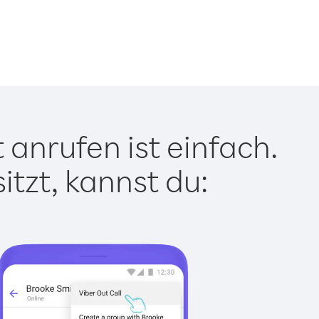
anrufen ist einfach.
tzt, kannst du: