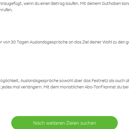
inzugefügt, wenn du einen Betrag kaufen. Mit deinem Guthaben kanns
nrufen.
er von 30 Tagen Auslandsgespräche an das Ziel deiner Wahl zu den g
öglichkeit, Auslandsgespräche sowohl über das Festnetz als auch ü
ht jedes mal verlängern. Mit dem monatlichen Abo-Tarif kannst du bei
Nach weiteren Zielen suchen