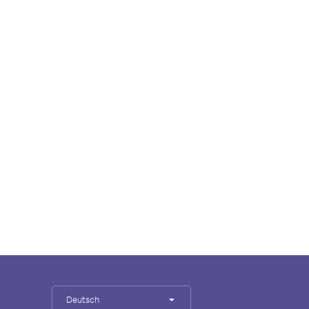
Deutsch