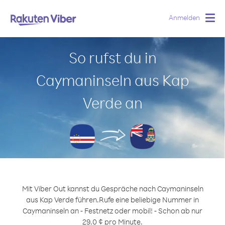
Anmelden
Togg
navig
So rufst du in
Caymaninseln aus Kap
Verde an
Mit Viber Out kannst du Gespräche nach Caymaninseln
aus Kap Verde führen.
Rufe eine beliebige Nummer in
Caymaninseln an - Festnetz oder mobil! - Schon ab nur
29.0 ¢ pro Minute.