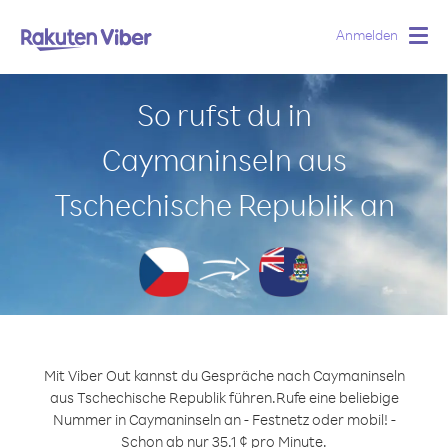
Anmelden
Togg
navig
So rufst du in
Caymaninseln aus
Tschechische Republik an
Mit Viber Out kannst du Gespräche nach Caymaninseln
aus Tschechische Republik führen.
Rufe eine beliebige
Nummer in Caymaninseln an - Festnetz oder mobil! -
Schon ab nur 35.1 ¢ pro Minute.