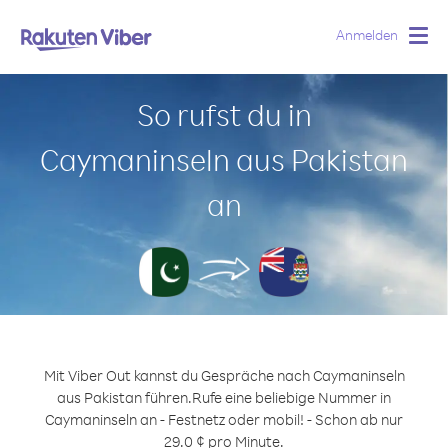
Anmelden
Togg
navig
So rufst du in
Caymaninseln aus Pakistan
an
Mit Viber Out kannst du Gespräche nach Caymaninseln
aus Pakistan führen.
Rufe eine beliebige Nummer in
Caymaninseln an - Festnetz oder mobil! - Schon ab nur
29.0 ¢ pro Minute.