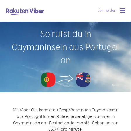
Anmelden
Togg
navig
So rufst du in
Caymaninseln aus Portugal
an
Mit Viber Out kannst du Gespräche nach Caymaninseln
aus Portugal führen.
Rufe eine beliebige Nummer in
Caymaninseln an - Festnetz oder mobil! - Schon ab nur
35.7 ¢ pro Minute.