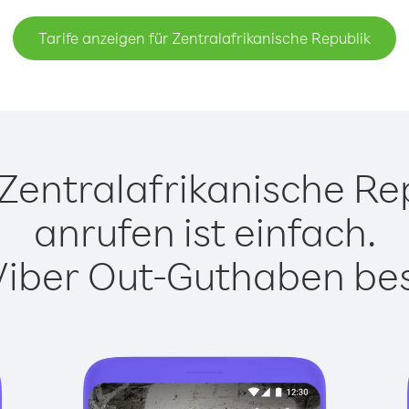
Tarife anzeigen für Zentralafrikanische Republik
Zentralafrikanische Rep
anrufen ist einfach.
Viber Out-Guthaben besi