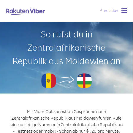
Anmelden
Togg
navig
So rufst du in
Zentralafrikanische
Republik aus Moldawien an
Mit Viber Out kannst du Gespräche nach
Zentralafrikanische Republik aus Moldawien führen.
Rufe
eine beliebige Nummer in Zentralafrikanische Republik an
- Festnetz oder mobil! - Schon ab nur $1.20 pro Minute.