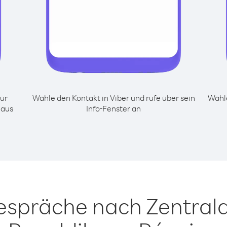
ur
Wähle den Kontakt in Viber und rufe über sein
Wähle
 aus
Info-Fenster an
Gespräche nach Zentrala