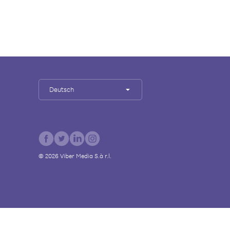
Deutsch
©
2026
Viber Media S.à r.l.