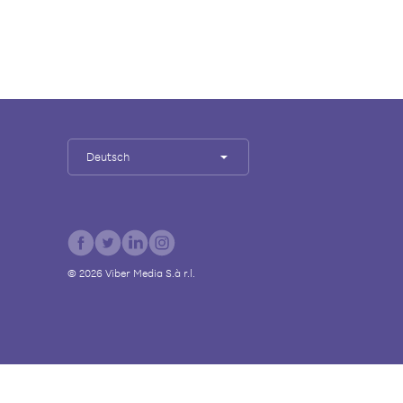
Deutsch
©
2026
Viber Media S.à r.l.