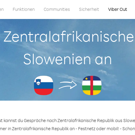
en
Funktionen
Communities
Sicherheit
Viber Out
n Zentralafrikanisch
Slowenien an
ut kannst du Gespräche nach Zentralafrikanische Republik aus Slowe
er in Zentralafrikanische Republik an - Festnetz oder mobil! - Schon