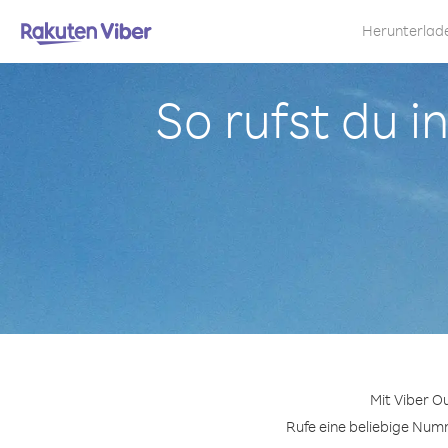
Herunterlad
So rufst du i
Mit Viber O
Rufe eine beliebige Numm