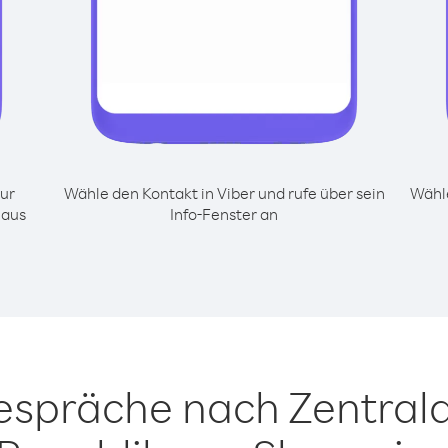
ur
Wähle den Kontakt in Viber und rufe über sein
Wähle
 aus
Info-Fenster an
Gespräche nach Zentrala