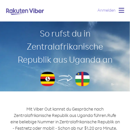
Anmelden
Togg
navig
So rufst du in
Zentralafrikanische
Republik aus Uganda an
Mit Viber Out kannst du Gespräche nach
Zentralafrikanische Republik aus Uganda führen.
Rufe
eine beliebige Nummer in Zentralafrikanische Republik an
- Festnetz oder mobil! - Schon ab nur $1.20 pro Minute.