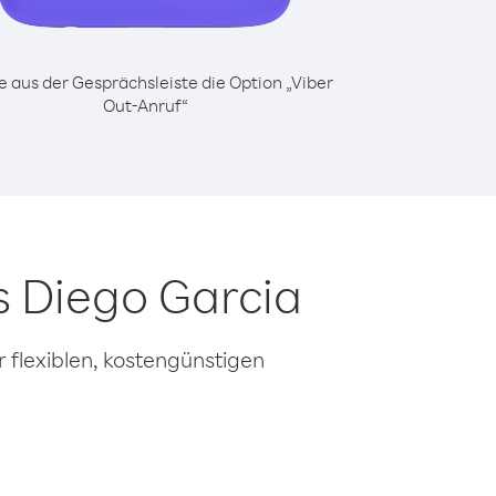
 aus der Gesprächsleiste die Option „Viber
Out-Anruf“
s Diego Garcia
 flexiblen, kostengünstigen