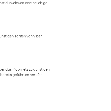
t du weltweit eine beliebige
ünstigen Tarifen von Viber
ber das Mobilnetz zu günstigen
 bereits geführten Anrufen