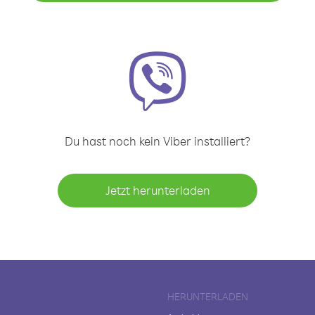
Du hast noch kein Viber installiert?
Jetzt herunterladen
HERUNTERLADEN