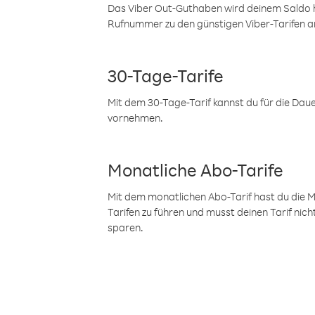
Das Viber Out-Guthaben wird deinem Saldo h
Rufnummer zu den günstigen Viber-Tarifen a
30-Tage-Tarife
Mit dem 30-Tage-Tarif kannst du für die Dau
vornehmen.
Monatliche Abo-Tarife
Mit dem monatlichen Abo-Tarif hast du die M
Tarifen zu führen und musst deinen Tarif nic
sparen.