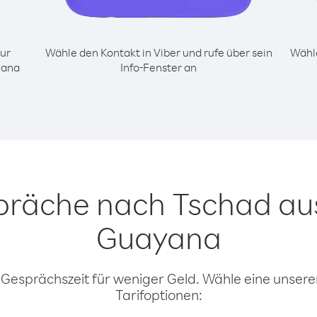
ur
Wähle den Kontakt in Viber und rufe über sein
Wähle
yana
Info-Fenster an
präche nach Tschad au
Guayana
 Gesprächszeit für weniger Geld. Wähle eine unserer
Tarifoptionen: