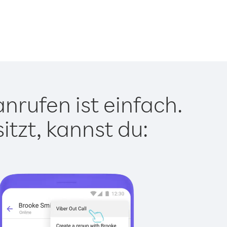
nrufen ist einfach.
tzt, kannst du: