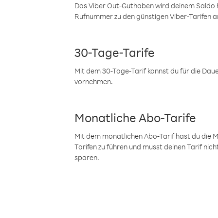
Das Viber Out-Guthaben wird deinem Saldo h
Rufnummer zu den günstigen Viber-Tarifen a
30-Tage-Tarife
Mit dem 30-Tage-Tarif kannst du für die Dau
vornehmen.
Monatliche Abo-Tarife
Mit dem monatlichen Abo-Tarif hast du die M
Tarifen zu führen und musst deinen Tarif nic
sparen.