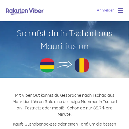
Anmelden
Togg
navig
So rufst du in Tschad aus
Mauritius an
Mit Viber Out kannst du Gespräche nach Tschad aus
Mauritius führen.
Rufe eine beliebige Nummer in Tschad
an - Festnetz oder mobil! - Schon ab nur 85.7 ¢ pro
Minute.
Kaufe Guthabenpakete oder einen Tarif, um die besten