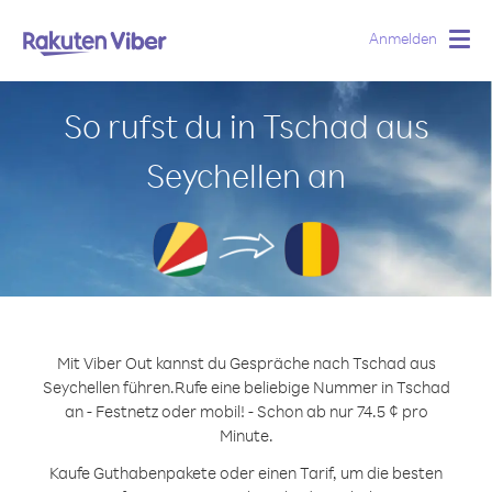
Anmelden
Togg
navig
So rufst du in Tschad aus
Seychellen an
Mit Viber Out kannst du Gespräche nach Tschad aus
Seychellen führen.
Rufe eine beliebige Nummer in Tschad
an - Festnetz oder mobil! - Schon ab nur 74.5 ¢ pro
Minute.
Kaufe Guthabenpakete oder einen Tarif, um die besten