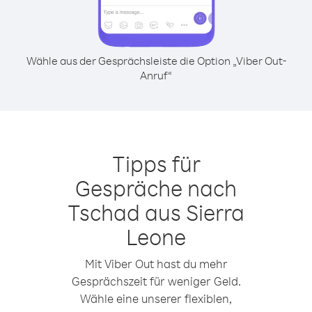
Wähle aus der Gesprächsleiste die Option „Viber Out-
Anruf“
Tipps für
Gespräche nach
Tschad aus Sierra
Leone
Mit Viber Out hast du mehr
Gesprächszeit für weniger Geld.
Wähle eine unserer flexiblen,