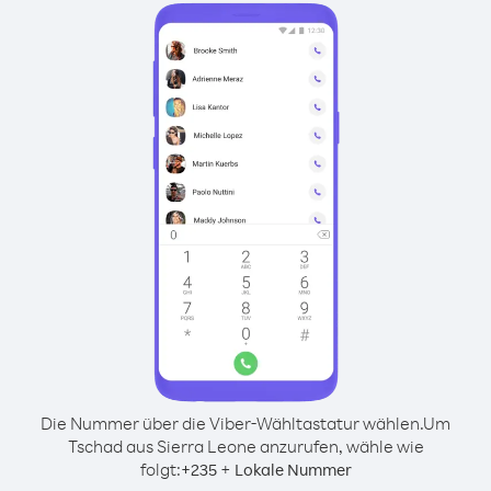
Die Nummer über die Viber-Wähltastatur wählen.
Um
Tschad aus Sierra Leone anzurufen, wähle wie
folgt:
+
+
235
Lokale Nummer