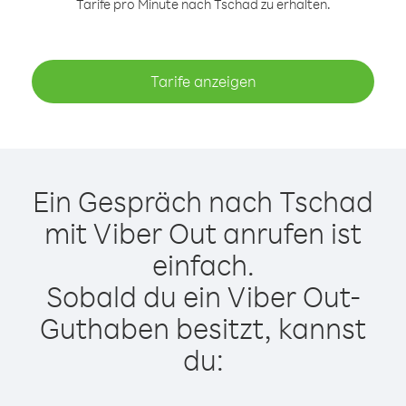
Tarife pro Minute nach Tschad zu erhalten.
Tarife anzeigen
Ein Gespräch nach Tschad
mit Viber Out anrufen ist
einfach.
Sobald du ein Viber Out-
Guthaben besitzt, kannst
du: