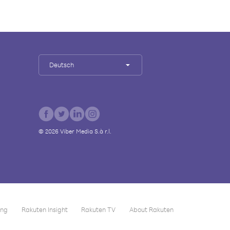
Deutsch
©
2026
Viber Media S.à r.l.
ing
Rakuten Insight
Rakuten TV
About Rakuten