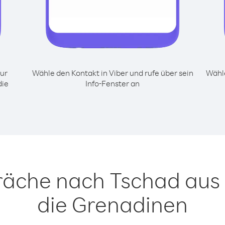
ur
Wähle den Kontakt in Viber und rufe über sein
Wähle
die
Info-Fenster an
räche nach Tschad aus 
die Grenadinen