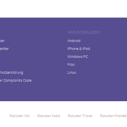
HERUNTERLADEN
ber
Android
enter
iPhone & iPad
Windows PC
Mac
hutzerklärung
Linux
r Complaints Code
Rakuten Viki
Rakuten Kobo
Rakuten Travel
Rakuten Market