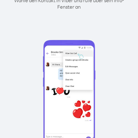
Wähle den Kontakt in Viber und rufe über sein Info-
Fenster an